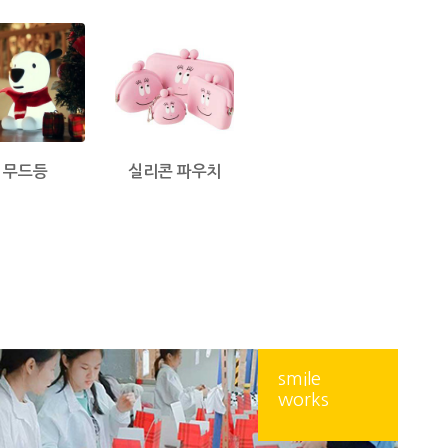
무드등
실리콘 파우치
smile
works