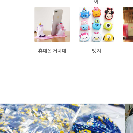
어
휴대폰 거치대
뱃지