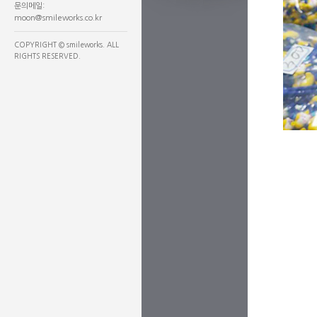
문의메일:
moon@smileworks.co.kr
COPYRIGHT © smileworks. ALL
RIGHTS RESERVED.