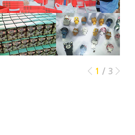
1
/
3