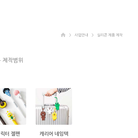
＞
사업안내
＞
실리콘 제품 제작
용 제작범위
릭터 젤펜
캐리어 네임텍