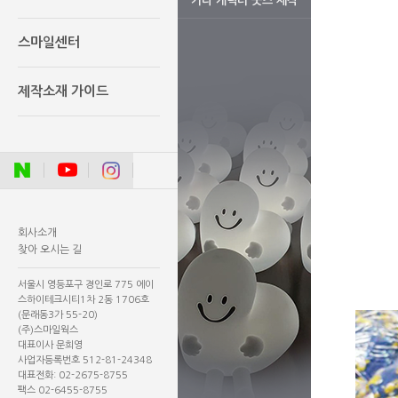
기타 캐릭터 굿즈 제작
스마일센터
제작소재 가이드
회사소개
찾아 오시는 길
서울시 영등포구 경인로 775 에이
스하이테크시티1차 2동 1706호
(문래동3가 55-20)
(주)스마일웍스
대표이사 문희영
사업자등록번호 512-81-24348
대표전화: 02-2675-8755
팩스 02-6455-8755