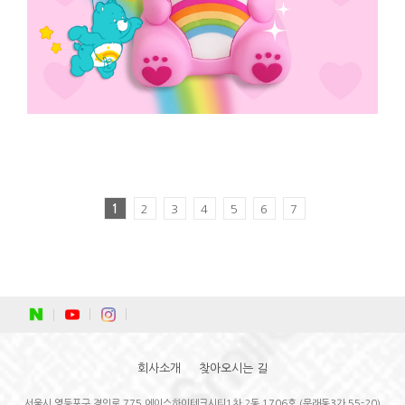
1
2
3
4
5
6
7
회사소개
찾아오시는 길
서울시 영등포구 경인로 775 에이스하이테크시티1차 2동 1706호 (문래동3가 55-20)