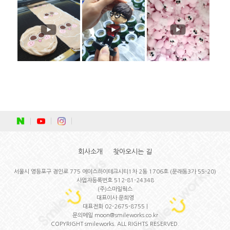
회사소개
찾아오시는 길
서울시 영등포구 경인로 775 에이스하이테크시티1차 2동 1706호 (문래동3가 55-20)
사업자등록번호 512-81-24348
(주)스마일웍스
대표이사 문희영
대표전화 02-2675-8755 |
문의메일 moon@smileworks.co.kr
COPYRIGHT smileworks. ALL RIGHTS RESERVED.